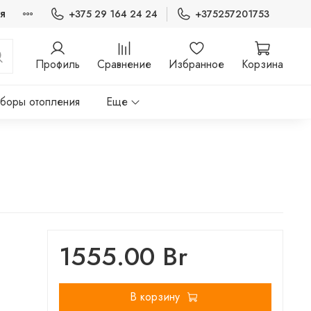
я
+375 29 164 24 24
+375257201753
Профиль
Сравнение
Избранное
Корзина
боры отопления
Еще
1555.00 Br
В корзину