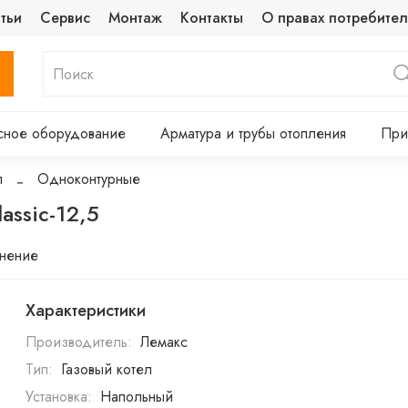
тьи
Сервис
Монтаж
Контакты
О правах потребител
сное оборудование
Арматура и трубы отопления
При
л
Одноконтурные
assic-12,5
внение
Характеристики
Производитель:
Лемакс
Тип:
Газовый котел
Установка:
Напольный