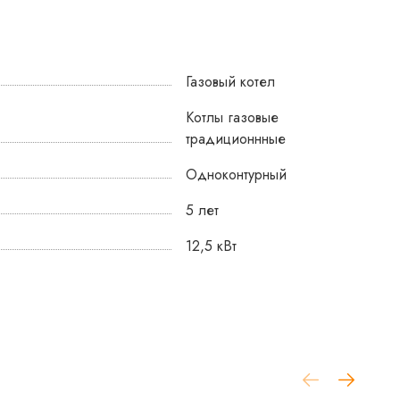
ости,
Газовый котел
Котлы газовые
традиционнные
Одноконтурный
5 лет
кции
ящих
12,5 кВт
сти