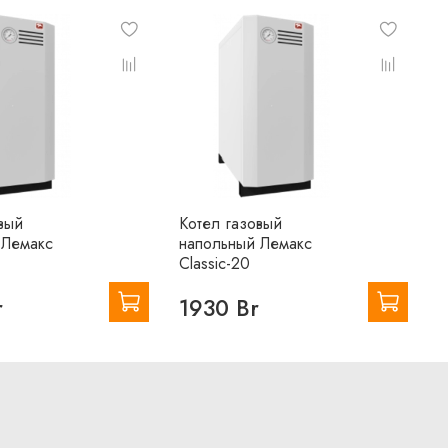
вый
Котел газовый
К
 Лемакс
напольный Лемакс
н
Classic-20
C
r
1930 Br