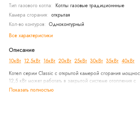
Тип газового котла:
Котлы газовые традиционнные
Камера сгорания:
открытая
Кол-во контуров:
Одноконтурный
Все характеристики
Описание
10кВт
12,5кВт
16кВт
20кВт
25кВт
30кВт
35кВт
40кВт
Котел серии Classic с открытой камерой сгорания мощно
12,5 кВт может работать в закрытой системе отопления с
рабочим давлением до 3 атм.
Показать полностью
Котел не требует подключения к электрической сети
Теплообменник изготовлен из высококачественной с
толщиной 2 мм, соответствующей европейскому
стандарту EN 10130:2006, американскому стандарт