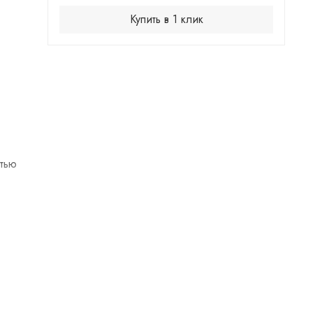
Купить в 1 клик
стью
тали
у