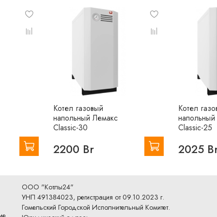
Удобство обслуживания котла за счет применения
легкосъемной верхней панели
Паспорт Лемакс Classic_10.pdf
Котел газовый
Котел газо
напольный Лемакс
напольный
Classic-30
Classic-25
2200 Br
2025 B
ООО "Котлы24"
УНП 491384023, регистрация от 09.10.2023 г.
Гомельский Городской Исполнительный Комитет.
ие