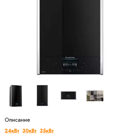
Описание
24кВт
30кВт
35кВт