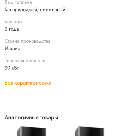
Вид топлива
Звукоизолирующие панели и шумоглушитель.
Газ природный, сжиженный
Гарантия на теплообменник 10 лет.
Полностью модулируемый насос, повышает
Гарантия
эффективность котла и сокращает потребление
3 года
газа за счет адаптации к системе отопления.
Функция Комфорт, ускоренная подача горячей
Страна производства
воды менее чем за 5 секунд.
Италия
Руководство по эксплуатации
Тепловая мощность
Руководство по установке
30 кВт
Инструкция Ariaton NET
Сертификат соответствия
Все характеристики
Аналогичные товары