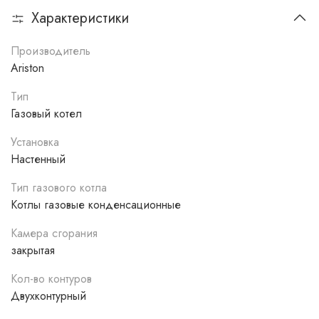
Фронтальная крышка и дисплей из
Характеристики
закаленного стекла устойчивого к царапинам.
Перевод на сжиженный газ без
Производитель
дополнительных аксессуаров.
Ariston
Диапазон модуляции 1:10.
BusBridgeNet® единый протокол связи.
Тип
Функция «Комфорт» — горячая вода
Газовый котел
практически мгновенно.
Увеличенное сечение труб теплообменника
Установка
+142% в сравнении с предыдущей версией.
Настенный
Большой сенсорный дисплей с
Тип газового котла
русскоязычным меню.
Котлы газовые конденсационные
Система автоматической адаптации к
параметрам газа.
Камера сгорания
Класс эффективности А+ (уличный и комнатный
закрытая
датчик в комплекте).
Встроенный Wi-Fi модуль.
Кол-во контуров
Функция «АВТО» — погодозависимое
Двухконтурный
регулирование.