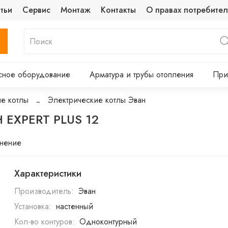
тьи
Сервис
Монтаж
Контакты
О правах потребител
сное оборудование
Арматура и трубы отопления
При
е котлы
Электрические котлы Эван
 EXPERT PLUS 12
внение
Характеристики
Производитель:
Эван
Установка:
настенный
Кол-во контуров:
Одноконтурный