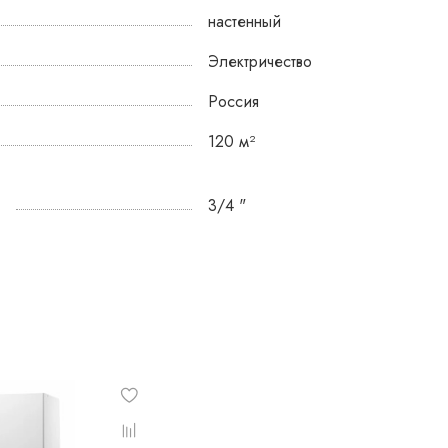
ения
настенный
уры
Электричество
х и
Россия
120 м²
а
3/4 "
 для
уры.