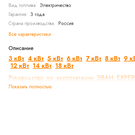
Вид топлива:
Электричество
Гарантия:
3 года
Страна производства:
Россия
Все характеристики
Описание
3 кВт
4 кВт
5 кВт
6 кВт
7 кВт
8 кВт
9 к
12 кВт
14 кВт
18 кВт
Руководство_по_эксплуатации_ЭВАН_EXPER
Показать полностью
Паспорт_EXPERT_PLUS.pdf
Обновленный и
модернизированный
Expert plus
Функционал: