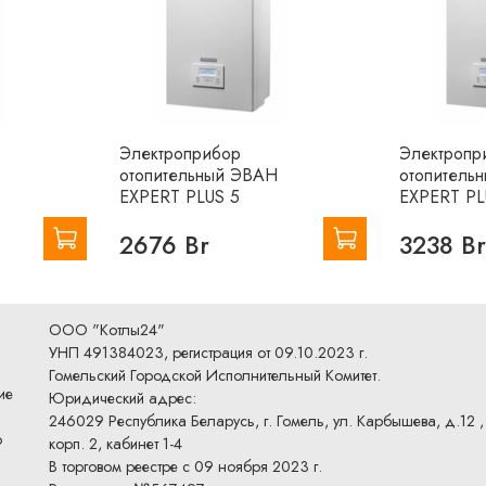
Проводной датчик комнатной температуры в комплек
Высокий КПД ~ 99,5%.
Резьба патрубков: вход/выход – наружная G ¾.
Способ монтажа: настенный.
Управление:
Электроприбор
Электропр
отопительный ЭВАН
отопитель
Локальный веб-интерфейс для управления
EXPERT PLUS 5
EXPERT PL
отопительным прибором при отсутствии
Интернет.
Новинка!
2676 Br
3238 B
Удаленное управление отопительным прибор
по Интернет из личного кабинета облачного
сервера «Эван» (http://boiler.evan.ru).
Новинка
ООО "Котлы24"
Управление отопительным прибором голосом 
УНП 491384023, регистрация от 09.10.2023 г.
Интернет через мобильное приложение
Гомельский Городской Исполнительный Комитет.
Яндекс.Алиса или Яндекс.Станция.
Новинка!
ие
Юридический адрес:
Цифровая шина OpenTherm (рекомендуется
246029 Республика Беларусь, г. Гомель, ул. Карбышева, д.12 ,
использование с контроллерами MyHeat - 10
о
корп. 2, кабинет 1-4
совместимость).
Новинка!
В торговом реестре с 09 ноября 2023 г.