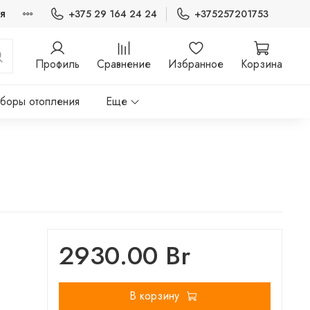
я
+375 29 164 24 24
+375257201753
Профиль
Сравнение
Избранное
Корзина
боры отопления
Еще
2930.00 Br
В корзину