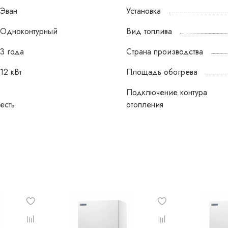
Встроенный Wi-Fi для дистанционного управл
Эван
Установка
отопительным приборов.
Новинка!
Поддержка беспроводных датчиков температ
Одноконтурный
Вид топлива
MyHeat. Одновременная работа 2-х проводны
2-х беспроводных датчиков
3 года
Страна производства
температуры.
Новинка!
12 кВт
Площадь обогрева
Улучшенная энергоэффективность за счет
исключения перегрева теплоносителя/воздух
Подключение контура
благодаря новым алгоритмам
есть
отопления
регулирования.
Новинка!
Ежедневная корректировка даты и времени с
серверов в Интернет.
Новинка!
Увеличенный модельный ряд: добавлены мощности
малогабаритных помещений (см.таблицу).
Поддержка погодозависимого режима управления
температурой теплоносителя.
Суточное и недельное программирование температ
Девятиступенчатое управление мощностью (для
отопительных приборов 18, 21, 24, 27 кВт).