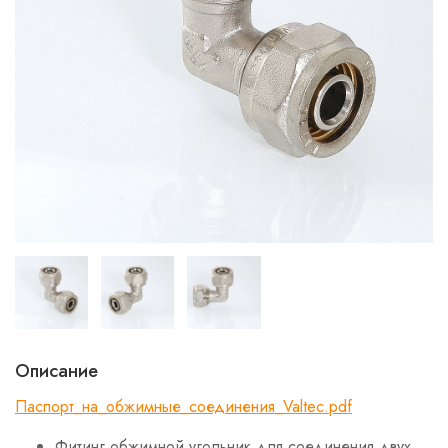
Описание
Паспорт_на_обжимные_соединения_Valtec.pdf
Фитинг обжимной угольник для соединения двух