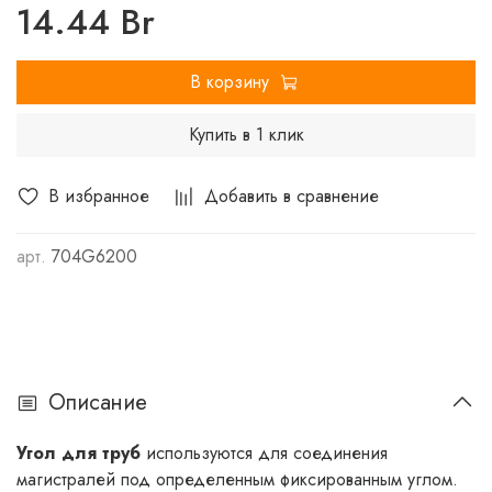
Паспорт на пресс-фитинги
14.44 Br
Свидетельство о государственной регистрации на
фитинги
В корзину
Купить в 1 клик
В избранное
Добавить в сравнение
арт.
704G6200
Описание
Угол для труб
используются для соединения
магистралей под определенным фиксированным углом.