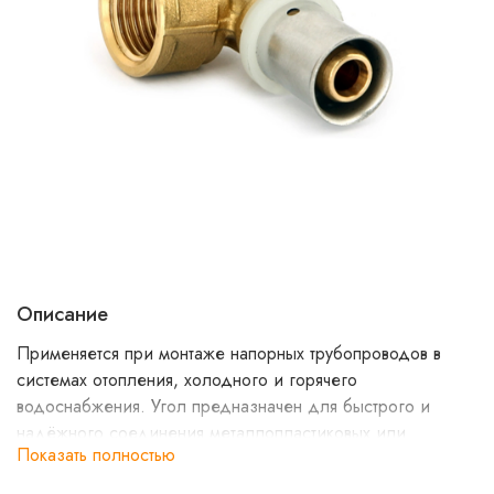
Описание
Применяется при монтаже напорных трубопроводов в
системах отопления, холодного и горячего
водоснабжения. Угол предназначен для быстрого и
надёжного соединения металлопластиковых или
Показать полностью
полимерных труб. Соединение с трубой - неразъёмное