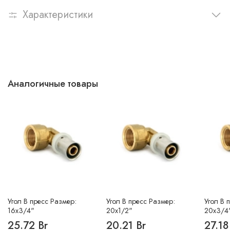
Характеристики
Аналогичные товары
Угол В пресс Размер:
Угол В пресс Размер:
Угол В 
16х3/4"
20х1/2"
20х3/4
25.72 Br
20.21 Br
27.18