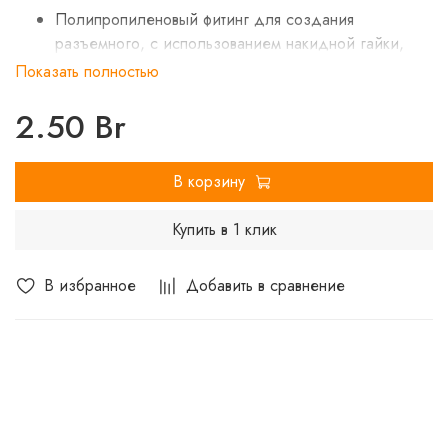
Полипропиленовый фитинг для создания
разъемного, с использованием накидной гайки,
соединения полипропиленового трубопровода с
Показать полностью
трубопроводом или арматурой из других
материалов.
2.50 Br
Уплотнительное кольцо выполнено из
синтетического каучука EPDM.
В корзину
Резьба фитинга – наружная трубная по ГОСТу 6357.
Купить в 1 клик
В избранное
Добавить в сравнение