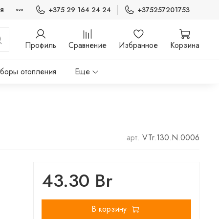
я
+375 29 164 24 24
+375257201753
Профиль
Сравнение
Избранное
Корзина
боры отопления
Еще
арт.
VTr.130.N.0006
43.30 Br
В корзину