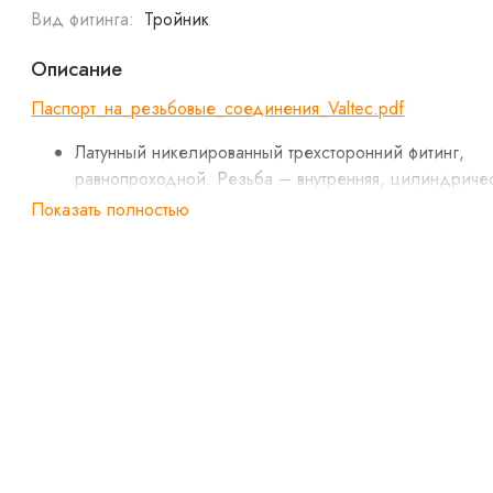
Вид фитинга:
Тройник
Описание
Паспорт_на_резьбовые_соединения_Valtec.pdf
Латунный никелированный трехсторонний фитинг,
равнопроходной. Резьба – внутренняя, цилиндриче
трубная по ГОСТу 6357 (ISO 228, EN 10226),
Показать полностью
совместимая также с наружной конической трубной
резьбой по ГОСТу 6211 (ISO R7).