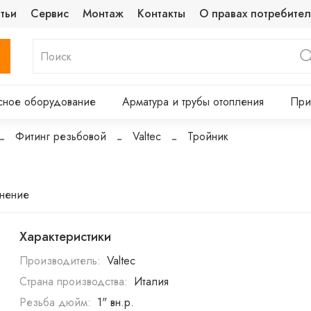
тьи
Сервис
Монтаж
Контакты
О правах потребител
сное оборудование
Арматура и трубы отопления
При
Фитинг резьбовой
Valtec
Тройник
внение
Характеристики
Производитель:
Valtec
Страна производства:
Италия
Резьба дюйм:
1" вн.р.