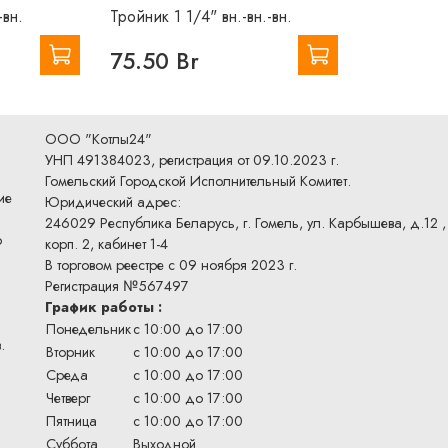
-вн.
Тройник 1 1/4" вн.-вн.-вн.
75.50 Br
ООО "Котлы24"
УНП 491384023, регистрация от 09.10.2023 г.
Гомельский Городской Исполнительный Комитет.
ие
Юридический адрес:
246029 Республика Беларусь, г. Гомель, ул. Карбышева, д.12 ,
о
корп. 2, кабинет 1-4
В торговом реестре с 09 ноября 2023 г.
Регистрация №567497
График работы :
Понедельник
с 10:00 до 17:00
.
Вторник
с 10:00 до 17:00
Среда
с 10:00 до 17:00
Четверг
с 10:00 до 17:00
Пятница
с 10:00 до 17:00
Суббота
Выходной