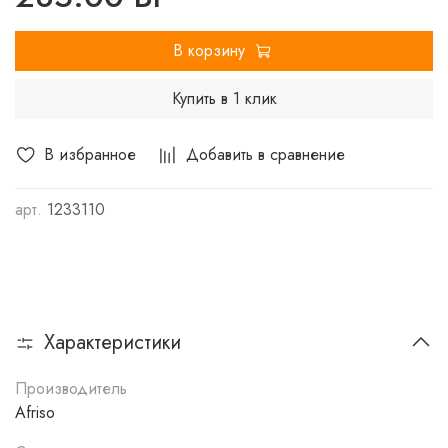
давления воды. Может быть также использован при
монтаже теплого пола, где заменяет сложные и
В корзину
дорогие системы регулирования.
Купить в 1 клик
В избранное
Добавить в сравнение
арт.
1233110
Характеристики
Производитель
Afriso