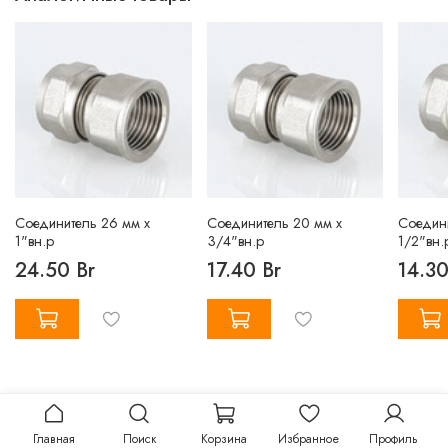
Соединитель 26 мм х
Соединитель 20 мм х
Соедини
1"вн.р
3/4"вн.р
1/2"вн.
24.50 Br
17.40 Br
14.30
Главная
Поиск
Корзина
Избранное
Профиль