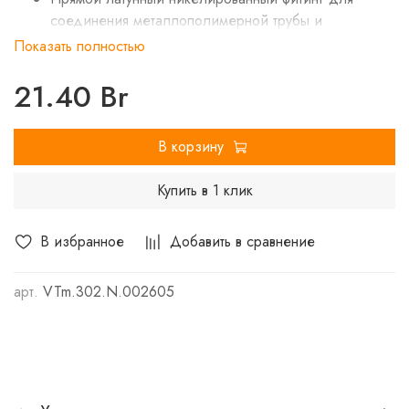
соединения металлополимерной трубы и
компонента системы с резьбовым подключением.
Показать полностью
Резьба фитинга – наружная трубная по ГОСТу 6357.
21.40 Br
В корзину
Купить в 1 клик
В избранное
Добавить в сравнение
арт.
VTm.302.N.002605