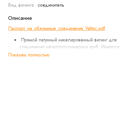
Вид фитинга:
соединитель
Описание
Паспорт_на_обжимные_соединения_Valtec.pdf
Прямой латунный никелированный фитинг для
соединения металлополимерных труб. Имеются
равнопроходные модели и модели с переходом на
Показать полностью
другой диаметр.