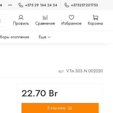
я
+375 29 164 24 24
+375257201753
Профиль
Сравнение
Избранное
Корзина
боры отопления
Еще
арт.
VTm.303.N.002020
22.70 Br
В корзину