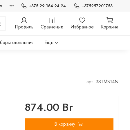
я
+375 29 164 24 24
+375257201753
Профиль
Сравнение
Избранное
Корзина
боры отопления
Еще
арт.
3STM314N
874.00 Br
В корзину