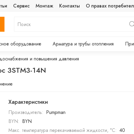
тьи
Сервис
Монтаж
Контакты
О правах потребител
сное оборудование
Арматура и трубы отопления
При
доснабжения и повышения давления
ос 3STM3-14N
внение
Характеристики
Производитель:
Pumpman
BYN:
BYN
Макс. температура перекачиваемой жидкости, °C:
40