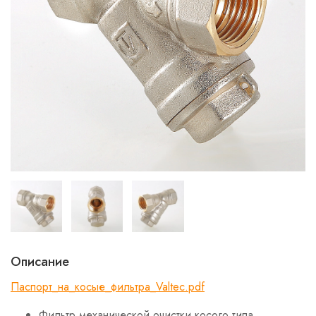
Описание
Паспорт_на_косые_фильтра_Valtec.pdf
Фильтр механической очистки косого типа.