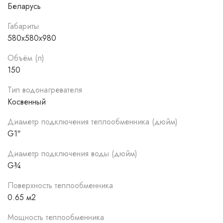
Котёл на биомассе - Пеллетный котёл - Камин с
Беларусь
водяной рубашкой - Газовый котел - Электрический
Габариты
котёл - Солнечный коллектор.
580x580x980
Объём (л)
150
Тип водонагревателя
Косвенный
Диаметр подключения теплообменника (дюйм)
G1″
Диаметр подключения воды (дюйм)
G¾
Поверхность теплообменника
0.65 м2
Мощность теплообменника