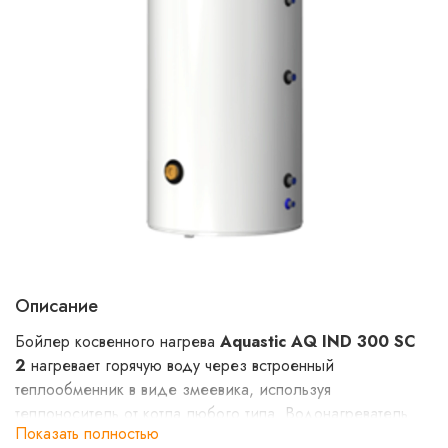
Описание
Бойлер косвенного нагрева
Aquastic AQ IND 300 SC
2
нагревает горячую воду через встроенный
теплообменник в виде змеевика, используя
теплоноситель от котла любого типа. Водонагреватель
Показать полностью
Hajdu AQ IND 300C имеет встроенную гильзу в верхнем