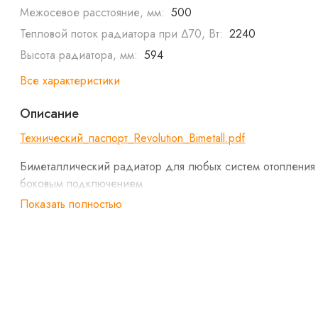
Межосевое расстояние, мм:
500
Тепловой поток радиатора при ∆70, Вт:
2240
Высота радиатора, мм:
594
Все характеристики
Описание
Технический_паспорт_Revolution_Bimetall.pdf
Биметаллический радиатор для любых систем отопления
боковым подключением
Показать полностью
Революционная система оребрения REVOLUTION.
Патент №139542
Особая волнообразная форма оребрения модели
REVOLUTION повышает теплоотдачу на 3% за счет
беспрепятственного прохождения нагреваемого воз
при движении внутри радиатора.
Повышенная мощность, технология POWERSHIFT ®