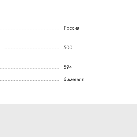
ора
у
Россия
500
нта,
орая
594
ную
биметалл
сле
того
ед
чного