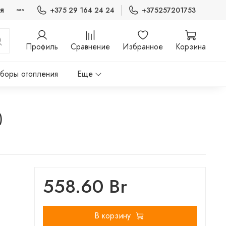
я
+375 29 164 24 24
+375257201753
Профиль
Сравнение
Избранное
Корзина
боры отопления
Еще
)
558.60 Br
В корзину