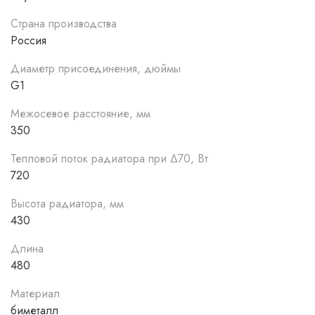
Повышенная мощность, технология POWERSHIFT ®
Страна производства
Дополнительное оребрение на вертикальном
Россия
коллекторе секции увеличивает теплоотдачу
радиатора на 5%. Такое решение способствует
Диаметр присоединения, дюймы
более быстрому обогреву помещений при том же
G1
размере и весе секций.
Межосевое расстояние, мм
Три цвета дизайнерской палитры FUTURA
350
AKZONOBEL (Нидерланды).
Тепловой поток радиатора при ∆70, Вт
Радиаторы BILINER выпускаются в трёх цветах:
720
Bianco Traffico (белый), Silver Satin (серебристо-
серый) и Noir Sable (чёрный). Можно подобраться
Высота радиатора, мм
радиатор к цветовой гамме любого интерьера.
430
Oxsilan® 9807 – новое поколение экологически
Длина
чистого покрытия без тяжелых металлов и фосфатов
480
Oxsilan® 9807 наносится на секцию радиатора
перед покраской и за счет улучшенной адгезии
Материал
лакокрасочного покрытия повышает
биметалл