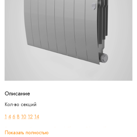
Описание
Кол-во секций
1
4
6
8
10
12
14
Технический_паспорт_Royal_Thermo_Biliner.pdf
Показать полностью