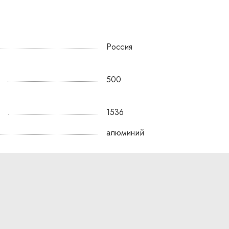
ора
у
Россия
500
ой
аной
1536
о
алюминий
того
ед
чного